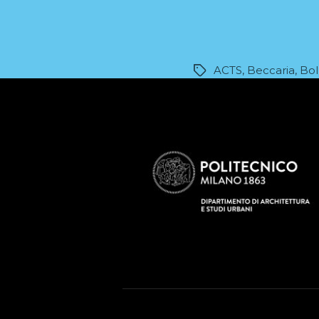
ACTS
,
Beccaria
,
Bol
Tag