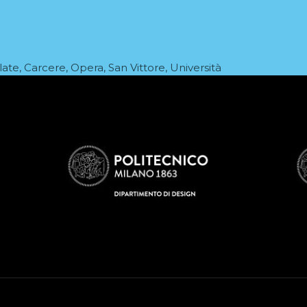
late
,
Carcere
,
Opera
,
San Vittore
,
Università