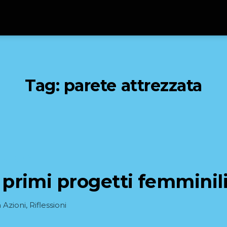
Tag:
parete attrezzata
SSIONI
i primi progetti femminili
n
Azioni
,
Riflessioni
orie