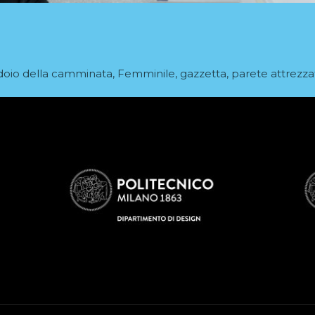
idoio della camminata
,
Femminile
,
gazzetta
,
parete attrezza