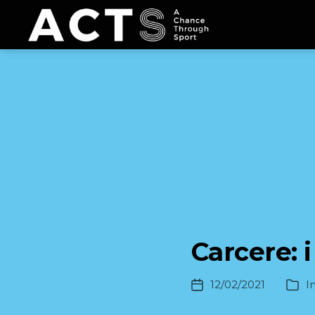
acts
Categorie
AZIONI
RIFLE
Carcere: 
12/02/2021
I
Data
Categ
dell'articolo