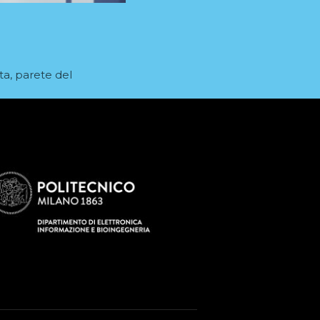
ta
,
parete del