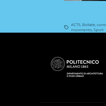
ACTS
,
Bollate
,
corr
Tag
movimento
,
Sport